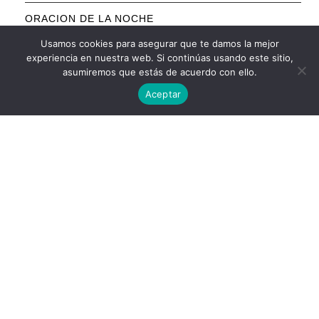
ORACION DE LA NOCHE
Usamos cookies para asegurar que te damos la mejor
ORACION PARA DINERO
experiencia en nuestra web. Si continúas usando este sitio,
asumiremos que estás de acuerdo con ello.
ORACION PARA SALUD
Aceptar
ORACION PARA EL AMOR
ORACION A SANTOS
MURO DE PETICIONES
Imagen del Día
BUSCAR