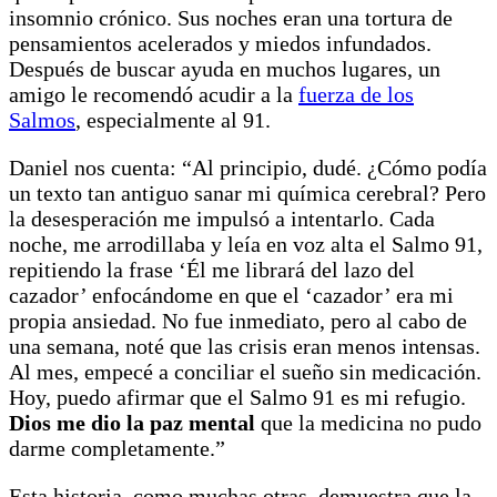
insomnio crónico. Sus noches eran una tortura de
pensamientos acelerados y miedos infundados.
Después de buscar ayuda en muchos lugares, un
amigo le recomendó acudir a la
fuerza de los
Salmos
, especialmente al 91.
Daniel nos cuenta: “Al principio, dudé. ¿Cómo podía
un texto tan antiguo sanar mi química cerebral? Pero
la desesperación me impulsó a intentarlo. Cada
noche, me arrodillaba y leía en voz alta el Salmo 91,
repitiendo la frase ‘Él me librará del lazo del
cazador’ enfocándome en que el ‘cazador’ era mi
propia ansiedad. No fue inmediato, pero al cabo de
una semana, noté que las crisis eran menos intensas.
Al mes, empecé a conciliar el sueño sin medicación.
Hoy, puedo afirmar que el Salmo 91 es mi refugio.
Dios me dio la paz mental
que la medicina no pudo
darme completamente.”
Esta historia, como muchas otras, demuestra que la