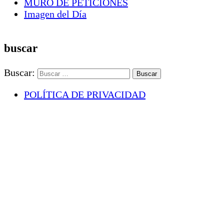
MURO DE PETICIONES
Imagen del Día
buscar
Buscar:
POLÍTICA DE PRIVACIDAD
DISCLAIMER
SOBRE NOSOTROS
CONTACTO
×
Login access is disabled
Don't have an account?
Sign Up
Already have an
account?
Login
Usamos cookies para asegurar que te damos la mejor