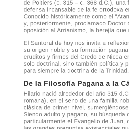
de Poitiers (c. 315 – c. 368 d.C.), un
defensa incansable de la fe ortodoxa e
Conocido históricamente como el “Atana
y, posteriormente, proclamado Doctor d
oposición al Arrianismo, la herejía que
El Santoral de hoy nos invita a reflexi
su origen noble y su formación pagana
eruditos y firmes del Credo de Nicea 
solo doctrinal, sino también política y 
para siempre la doctrina de la Trinidad.
De la Filosofía Pagana a la C
Hilario nació alrededor del año 315 d.C.
romana), en el seno de una familia nob
clásica de primer nivel, sumergiéndose 
Siendo adulto y pagano, su búsqueda de
particularmente el Evangelio de Juan,
las grandes preguntas existenciales que