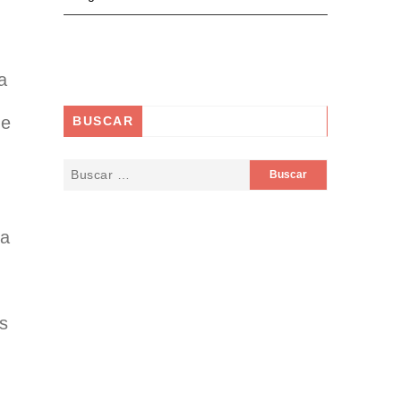
a
de
BUSCAR
ta
os