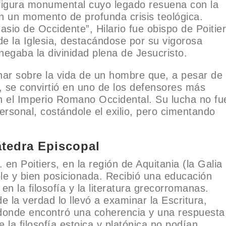
a figura monumental cuyo legado resuena con la
n un momento de profunda crisis teológica.
sio de Occidente”, Hilario fue obispo de Poitie
e la Iglesia, destacándose por su vigorosa
 negaba la divinidad plena de Jesucristo.
onar sobre la vida de un hombre que, a pesar de
, se convirtió en uno de los defensores más
en el Imperio Romano Occidental. Su lucha no fu
personal, costándole el exilio, pero cimentando
átedra Episcopal
 en Poitiers, en la región de Aquitania (la Galia
le y bien posicionada. Recibió una educación
en la filosofía y la literatura grecorromanas.
 la verdad lo llevó a examinar la Escritura,
 donde encontró una coherencia y una respuesta
 la filosofía estoica y platónica no podían