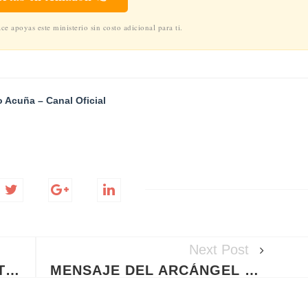
e apoyas este ministerio sin costo adicional para ti.
 Acuña – Canal Oficial
Next Post
¡NO TE HUNDAS! 3 SECRETOS BÍBLICOS PARA SOSTENER TU FE EN MEDIO DE LA PEOR TORMENTA
MENSAJE DEL ARCÁNGEL ZADQUIEL: LA ALQUIMIA SAGRADA DEL PERDÓN Y LA JUSTICIA DIVINA