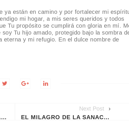
e ya están en camino y por fortalecer mi espírit
Bendigo mi hogar, a mis seres queridos y todos
ue Tu propósito se cumplirá con gloria en mí. M
e soy Tu hijo amado, protegido bajo la sombra d
ca eterna y mi refugio. En el dulce nombre de
Next Post
PODEROSA ORACIÓN A SAN HOMOBONO PARA ATRAER CLIENTES Y MULTIPLICAR TUS VENTAS
EL MILAGRO DE LA SANACIÓN: ORACIÓN PODEROSA PARA UNA CIRUGÍA EXITOSA Y LA CALMA DE TU FAMILIA