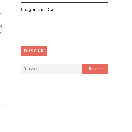
Imagen del Día
u
e
e
BUSCAR