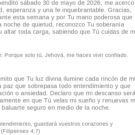
 bendito sábado 30 de mayo de 2026, me acerco
d, esperanza y una fe inquebrantable. Gracias,
urante esta semana y por Tu mano poderosa que
a noche de quietud, reconozco Tu soberanía
u altar toda carga, sabiendo que Tú cuidas de m
 Porque solo tú, Jehová, me haces vivir confiado.
ito que Tu luz divina ilumine cada rincón de m
sa paz que sobrepasa todo entendimiento y que
ación o ansiedad. Declaro que mi descanso ser
enamente en que Tú velas mi sueño y renuevas m
i baluarte seguro en medio de la noche.
ntendimiento, guardará vuestros corazones y
(Filipenses 4:7)