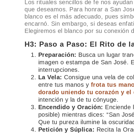
Los rituales sencillos de fe nos ayudan
que deseamos. Para honrar a San José y
blanco es el más adecuado, pues simboli
encarnó. Sin embargo, si deseas enfati
Elegiremos el blanco por su conexión d
H3: Paso a Paso: El Rito de l
Preparación:
Busca un lugar tran
imagen o estampa de San José. Es
interrupciones.
La Vela:
Consigue una vela de col
entre tus manos y
frota tus mano
dorado uniendo tu corazón y el 
intención y la de tu cónyuge.
Encendido y Oración:
Enciende l
posible) mientras dices: “San Jos
Que tu pureza ilumine la oscurid
Petición y Súplica:
Recita la Ora