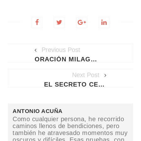
Previous Post
ORACIÓN MILAGROSA A SAN MARCOS EVANGELISTA PARA RESTAURAR EL MATRIMONIO Y DETENER EL DIVORCIO
Next Post
EL SECRETO CELESTIAL DE LA PROSPERIDAD: ORACIÓN A SAN HOMOBONO PARA ATRAER CLIENTES Y MULTIPLICAR VENTAS HOY MISMO
ANTONIO ACUÑA
Como cualquier persona, he recorrido
caminos llenos de bendiciones, pero
también he atravesado momentos muy
oscuros y difíciles. Esas pruebas, con