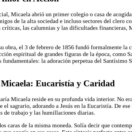
cial, Micaela abrió un primer colegio o casa de acogid
igos de la alta sociedad e incluso sectores del clero 
 críticas, las calumnias y las dificultades financieras
e su obra, el 3 de febrero de 1856 fundó formalmente la
ección espiritual de grandes figuras de la época, como 
es fundamentales: la adoración perpetua del Santísimo S
 Micaela: Eucaristía y Caridad
aría Micaela reside en su profunda vida interior. No er
te el sagrario, adorando a Jesús en la Eucaristía. De es
s de trabajo y las humillaciones diarias.
n dos caras de la misma moneda. Solía decir que contemp
es que acogía en sus casas. Esta síntesis perfecta entre