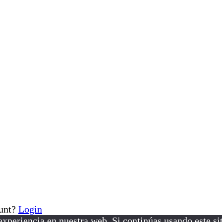
ount?
Login
xperiencia en nuestra web. Si continúas usando este si