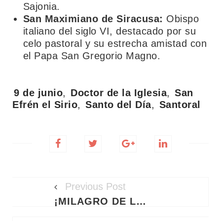
Sajonia.
San Maximiano de Siracusa:
Obispo
italiano del siglo VI, destacado por su
celo pastoral y su estrecha amistad con
el Papa San Gregorio Magno.
Tags:
9 de junio
,
Doctor de la Iglesia
,
San
Efrén el Sirio
,
Santo del Día
,
Santoral
Previous Post
¡MILAGRO DE LUZ CELESTIAL! ORACIÓN DE SANACIÓN PODEROSA A SANTA LUCÍA PARA SANAR CUERPO, ALMA Y PROTEGER A TU FAMILIA