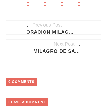
Previous Post
ORACIÓN MILAGROSA A SAN BENITO PARA ATRAER CLIENTES, MULTIPLICAR LAS VENTAS Y PROTEGER TU NEGOCIO
Next Post
MILAGRO DE SANACIÓN EMOCIONAL: PODEROSA ORACIÓN A SAN BENITO PARA VENCER LA ANSIEDAD, TRISTEZA E INSOMNIO
0 COMMENTS
LEAVE A COMMENT