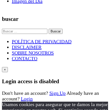
Imagen del Día
buscar
Buscar:
POLÍTICA DE PRIVACIDAD
DISCLAIMER
SOBRE NOSOTROS
CONTACTO
×
Login access is disabled
Don't have an account?
Sign Up
Already have an
account?
Login
Usamos cookies para asegurar que te damos la mejor
experiencia en nuestra web. Si continúas usando este