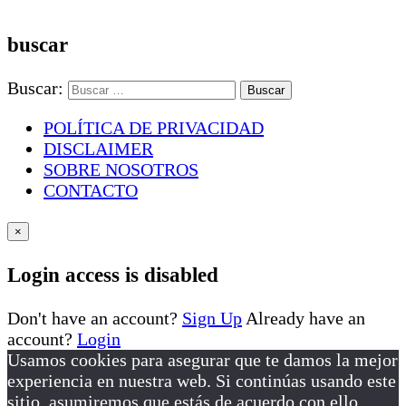
buscar
Buscar:
POLÍTICA DE PRIVACIDAD
DISCLAIMER
SOBRE NOSOTROS
CONTACTO
×
Login access is disabled
Don't have an account?
Sign Up
Already have an
account?
Login
Usamos cookies para asegurar que te damos la mejor
experiencia en nuestra web. Si continúas usando este
sitio, asumiremos que estás de acuerdo con ello.