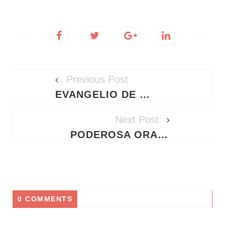
Previous Post
EVANGELIO DE HOY LUNES 25 DE MAYO DE 2026 - REFLEXIÓN Y AUDIO
Next Post
PODEROSA ORACIÓN A SAN MARCOS EVANGELISTA PARA RESTAURAR EL MATRIMONIO Y TRAER PAZ AL HOGAR
0 COMMENTS