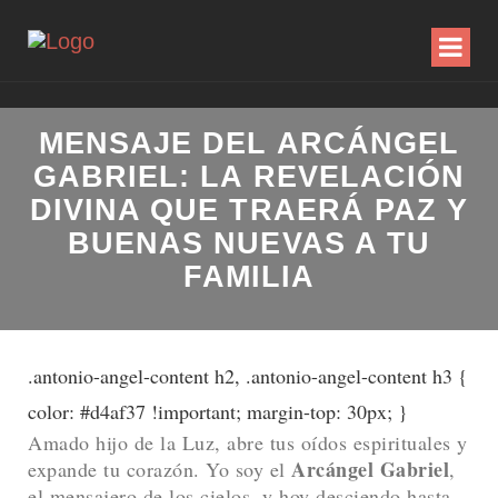
MENSAJE DEL ARCÁNGEL
GABRIEL: LA REVELACIÓN
DIVINA QUE TRAERÁ PAZ Y
BUENAS NUEVAS A TU
FAMILIA
.antonio-angel-content h2, .antonio-angel-content h3 {
color: #d4af37 !important; margin-top: 30px; }
Amado hijo de la Luz, abre tus oídos espirituales y
Arcángel Gabriel
expande tu corazón. Yo soy el
,
el mensajero de los cielos, y hoy desciendo hasta