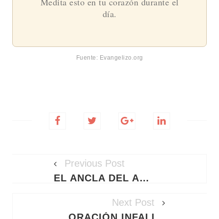
Medita esto en tu corazón durante el
día.
Fuente: Evangelizo.org
Previous Post
EL ANCLA DEL ALMA: CÓMO VIVIR LA FE INQUEBRANTABLE EN LA TORMENTA
Next Post
ORACIÓN INFALIBLE A SAN CAYETANO PARA EL TRABAJO URGENTE, ÉXITO Y PROSPERIDAD FINANCIERA