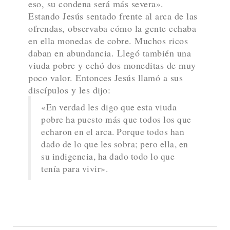
Evangelio según San
Marcos (12, 38-44)
Jesús
En aquel tiempo,
decía a la multitud,
mientras enseñaba: «¡Cuidado con los
escribas! Les gusta pasearse con vestiduras
lujosas y que los saluden en las plazas,
ocupar los primeros asientos en las
sinagogas y los mejores puestos en los
banquetes. Devoran los bienes de las