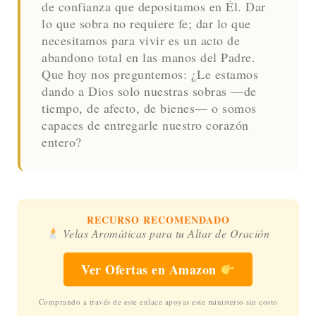
Reflexión Espiritual
Queridos hermanos en Cristo, la liturgia
de este sábado nos invita a mirar más allá
de las apariencias. Jesús nos advierte
vanidad
contra la
de quienes buscan el
reconocimiento externo pero tienen el
corazón vacío. El contraste es
conmovedor: los ricos dan de lo que les
sobra, mientras que la viuda, desde su
sustento
pobreza radical, entrega su
completo
.
Para Dios, el valor de nuestra entrega no