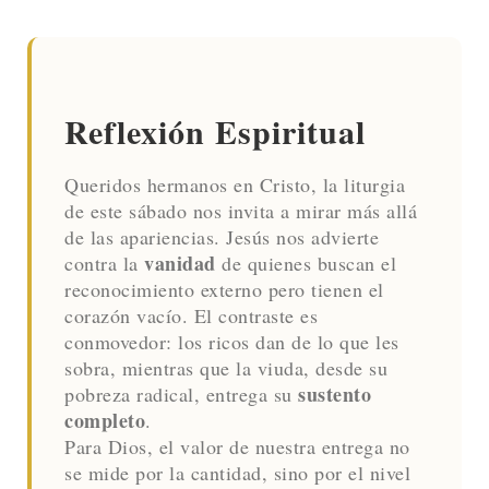
viudas y fingen hacer largas oraciones. Por
eso, su condena será más severa».
Estando Jesús sentado frente al arca de las
ofrendas, observaba cómo la gente echaba
en ella monedas de cobre. Muchos ricos
daban en abundancia. Llegó también una
viuda pobre y echó dos moneditas de muy
poco valor. Entonces Jesús llamó a sus
discípulos y les dijo:
«En verdad les digo que esta viuda
pobre ha puesto más que todos los que
echaron en el arca. Porque todos han
dado de lo que les sobra; pero ella, en
su indigencia, ha dado todo lo que
tenía para vivir».