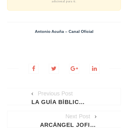
se mide por la cantidad, sino por el nivel
de confianza que depositamos en Él. Dar
lo que sobra no requiere fe; dar lo que
necesitamos para vivir es un acto de
abandono total en las manos del Padre.
Que hoy nos preguntemos: ¿Le estamos
dando a Dios solo nuestras sobras —de
tiempo, de afecto, de bienes— o somos
capaces de entregarle nuestro corazón
entero?
RECURSO RECOMENDADO
Velas Aromáticas para tu Altar de Oración
Ver Ofertas en Amazon
Comprando a través de este enlace apoyas este ministerio sin costo