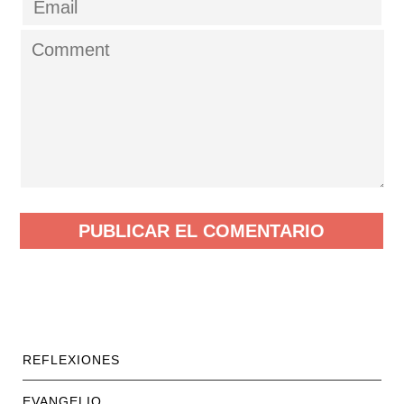
ARCÁNGEL JOFIEL Y LA SUPREMA ILUMINACIÓN: EL SENDERO DE LA BELLEZA DIVINA
0 COMMENTS
LEAVE A COMMENT
Guarda mi nombre, correo electrónico y
web en este navegador para la próxima
vez que comente.