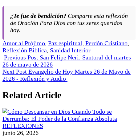
¿Te fue de bendición?
Comparte esta reflexión
de
Oración Para Dios
con tus seres queridos
hoy.
Tags:
Amor al Prójimo
,
Paz espiritual
,
Perdón Cristiano
,
Reflexión Bíblica
,
Sanidad Interior
Previous Post
San Felipe Neri: Santoral del martes
26 de mayo de 2026
Next Post
Evangelio de Hoy Martes 26 de Mayo de
2026 - Reflexión y Audio
Related Article
REFLEXIONES
junio 26, 2026