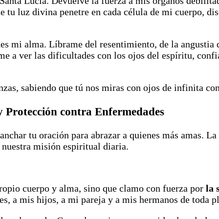
Santa Lucía. Devuelve la fuerza a mis órganos debilitado
 tu luz divina penetre en cada célula de mi cuerpo, dis
anes mi alma. Líbrame del resentimiento, de la angusti
 a ver las dificultades con los ojos del espíritu, conf
nzas, sabiendo que tú nos miras con ojos de infinita c
a y Protección contra Enfermedades
sanchar tu oración para abrazar a quienes más amas. La
uestra misión espiritual diaria.
propio cuerpo y alma, sino que clamo con fuerza por
la 
es, a mis hijos, a mi pareja y a mis hermanos de toda 