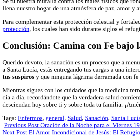
Sé tú nuestra muralla contra los males físicos que ro
llena nuestro hogar de una atmósfera de paz, amor y ar
Para complementar esta protección celestial y fortalec
protección
, los cuales han sido durante siglos el refu
Conclusión: Camina con Fe bajo l
Querido devoto, la sanación es un proceso que a menu
a Santa Lucía, estás entregando tus cargas a una inte
tus suspiros
y que ninguna lágrima derramada con fe c
Mientras sigues con los cuidados que la medicina terre
día a día, recordándote que la verdadera salud comien
desciendan hoy sobre ti y sobre toda tu familia. ¡Amé
Tags:
Enfermos
,
general
,
Salud
,
Sanación
,
Santa Lucí
Previous Post
Oración de la Noche para el Viernes 19
Next Post
El Amor Incondicional de Jesús: El Refugi