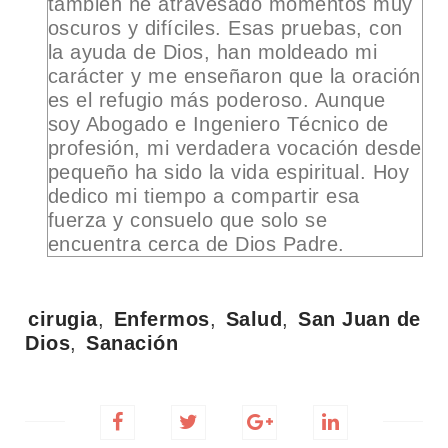
también he atravesado momentos muy
oscuros y difíciles. Esas pruebas, con
la ayuda de Dios, han moldeado mi
carácter y me enseñaron que la oración
es el refugio más poderoso. Aunque
soy Abogado e Ingeniero Técnico de
profesión, mi verdadera vocación desde
pequeño ha sido la vida espiritual. Hoy
dedico mi tiempo a compartir esa
fuerza y consuelo que solo se
encuentra cerca de Dios Padre.
Tags:
cirugia
,
Enfermos
,
Salud
,
San Juan de
Dios
,
Sanación