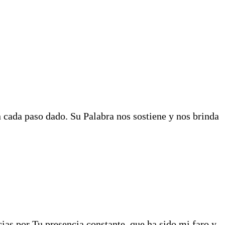
n cada paso dado. Su Palabra nos sostiene y nos brinda
cias por Tu presencia constante, que ha sido mi faro y