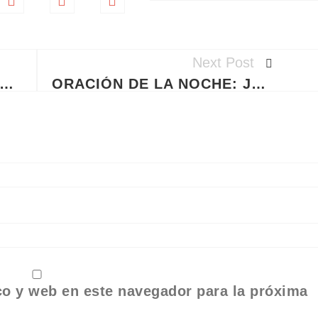
Next Post
NGEL URIEL Y EL FUEGO DE LA ALQUIMIA: TU GUÍA DIARIA DE PROSPERIDAD Y SABIDURÍA
ORACIÓN DE LA NOCHE: JUEVES 11 DE JUNIO DE 2026
co y web en este navegador para la próxima