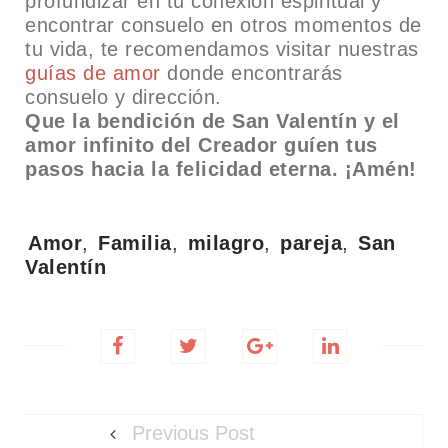
profundizar en tu conexión espiritual y
encontrar consuelo en otros momentos de
tu vida, te recomendamos visitar nuestras
guías de amor
donde encontrarás
consuelo y dirección.
Que la bendición de San Valentín y el
amor infinito del Creador guíen tus
pasos hacia la felicidad eterna. ¡Amén!
Tags:
Amor
,
Familia
,
milagro
,
pareja
,
San
Valentín
Previous Post