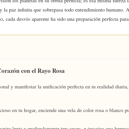
isión los planetas en su órbita perfecta; es esa misma fuerza 
d y la paz infinita que sobrepasa todo entendimiento humano. A
, cada desvío aparente ha sido una preparación perfecta para e
Corazón con el Rayo Rosa
nal y manifestar la unificación perfecta en tu realidad diaria,
ioso en tu hogar, enciende una vela de color rosa o blanco pur
espira lenta y profundamente tres veces, e imagina una hermos