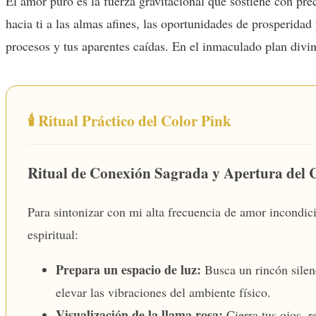
El amor puro es la fuerza gravitacional que sostiene con prec
hacia ti a las almas afines, las oportunidades de prosperida
procesos y tus aparentes caídas. En el inmaculado plan divino
🕯️ Ritual Práctico del Color Pink
Ritual de Conexión Sagrada y Apertura del 
Para sintonizar con mi alta frecuencia de amor incondicio
espiritual:
Prepara un espacio de luz:
Busca un rincón silenc
elevar las vibraciones del ambiente físico.
Visualización de la llama rosa:
Cierra tus ojos, r