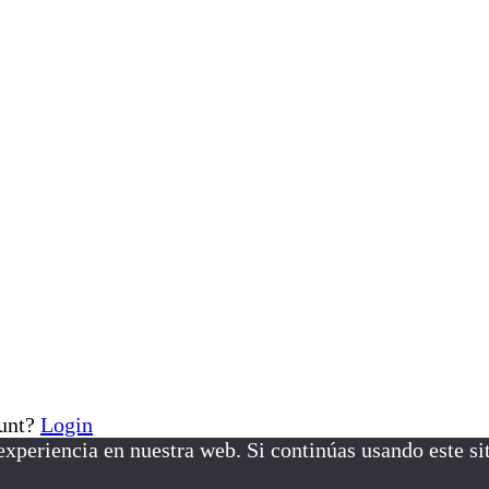
ount?
Login
xperiencia en nuestra web. Si continúas usando este si