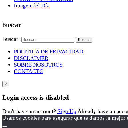
Imagen del Día
buscar
Buscar:
POLÍTICA DE PRIVACIDAD
DISCLAIMER
SOBRE NOSOTROS
CONTACTO
×
Login access is disabled
Don't have an account?
Sign Up
Already have an acc
Usamos cookies para asegurar que te damos la mejor e