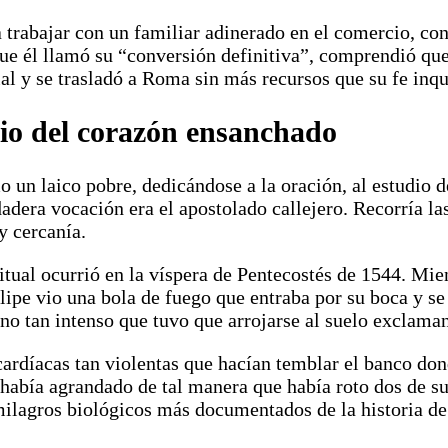
trabajar con un familiar adinerado en el comercio, con
ue él llamó su “conversión definitiva”, comprendió que
al y se trasladó a Roma sin más recursos que su fe inq
erio del corazón ensanchado
n laico pobre, dedicándose a la oración, al estudio de l
adera vocación era el apostolado callejero. Recorría las
y cercanía.
itual ocurrió en la víspera de Pentecostés de 1544. Mie
lipe vio una bola de fuego que entraba por su boca y s
ino tan intenso que tuvo que arrojarse al suelo exclam
cardíacas tan violentas que hacían temblar el banco don
abía agrandado de tal manera que había roto dos de sus
milagros biológicos más documentados de la historia de 