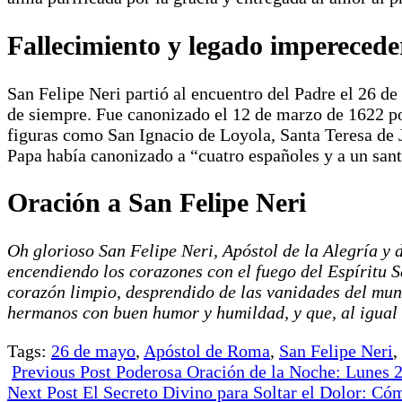
Fallecimiento y legado imperecede
San Felipe Neri partió al encuentro del Padre el 26 de
de siempre. Fue canonizado el 12 de marzo de 1622 po
figuras como San Ignacio de Loyola, Santa Teresa de J
Papa había canonizado a “cuatro españoles y a un sant
Oración a San Felipe Neri
Oh glorioso San Felipe Neri, Apóstol de la Alegría y d
encendiendo los corazones con el fuego del Espíritu S
corazón limpio, desprendido de las vanidades del mun
hermanos con buen humor y humildad, y que, al igual 
Tags:
26 de mayo
,
Apóstol de Roma
,
San Felipe Neri
,
Previous Post
Poderosa Oración de la Noche: Lunes 
Next Post
El Secreto Divino para Soltar el Dolor: Có