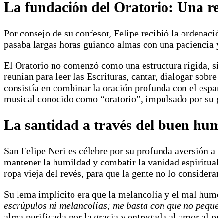
La fundación del Oratorio: Una re
Por consejo de su confesor, Felipe recibió la ordenac
pasaba largas horas guiando almas con una paciencia y
El Oratorio no comenzó como una estructura rígida, si
reunían para leer las Escrituras, cantar, dialogar sob
consistía en combinar la oración profunda con el espa
musical conocido como “oratorio”, impulsado por su g
La santidad a través del buen hu
San Felipe Neri es célebre por su profunda aversión a 
mantener la humildad y combatir la vanidad espiritual
ropa vieja del revés, para que la gente no lo considera
Su lema implícito era que la melancolía y el mal humor
escrúpulos ni melancolías; me basta con que no pequ
alma purificada por la gracia y entregada al amor al p