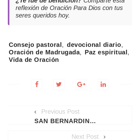
¿Te fue de bendición?
Comparte esta
reflexión de
Oración Para Dios
con tus
seres queridos hoy.
Tags:
Consejo pastoral
,
devocional diario
,
Oración de Madrugada
,
Paz espiritual
,
Vida de Oración
Previous Post
SAN BERNARDINO DE SIENA: SANTORAL DEL MIÉRCOLES 20 DE MAYO DE 2026
Next Post