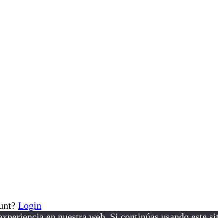
ount?
Login
xperiencia en nuestra web. Si continúas usando este si